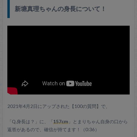
新塘真理ちゃんの身長について！
2021年4月2日にアップされた【100の質問】で、
「Q.身長は？」に、「
157cm
」とまりちゃん自身の口から
返答があるので、確信が持てます！（0:36）