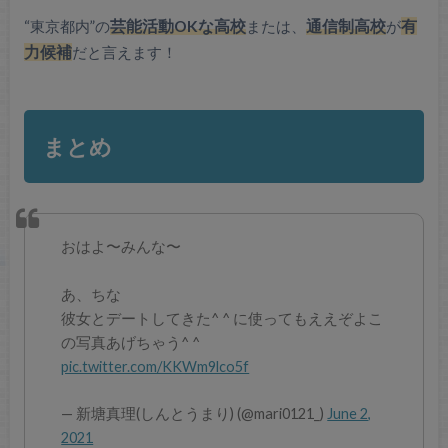
“東京都内”の
芸能活動OKな高校
または、
通信制高校
が
有
力候補
だと言えます！
まとめ
おはよ〜みんな〜
あ、ちな
彼女とデートしてきた^ ^ に使ってもええぞよこ
の写真あげちゃう^ ^
pic.twitter.com/KKWm9lco5f
— 新塘真理(しんとうまり) (@mari0121_)
June 2,
2021