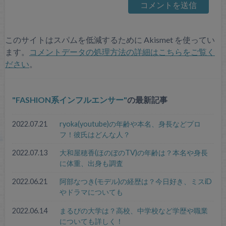
このサイトはスパムを低減するために Akismet を使ってい
ます。
コメントデータの処理方法の詳細はこちらをご覧く
ださい
。
FASHION系インフルエンサー
の最新記事
2022.07.21
ryoka(youtube)の年齢や本名、身長などプロ
フ！彼氏はどんな人？
2022.07.13
大和屋穂香(ほのぼのTV)の年齢は？本名や身長
に体重、出身も調査
2022.06.21
阿部なつき(モデル)の経歴は？今日好き、ミスiD
やドラマについても
2022.06.14
まるぴの大学は？高校、中学校など学歴や職業
についても詳しく！