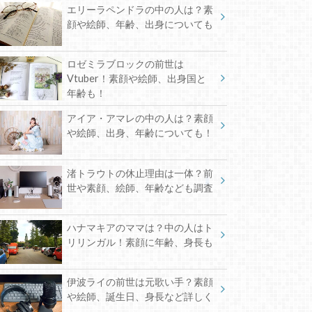
エリーラペンドラの中の人は？素
顔や絵師、年齢、出身についても
ロゼミラブロックの前世は
Vtuber！素顔や絵師、出身国と
年齢も！
アイア・アマレの中の人は？素顔
や絵師、出身、年齢についても！
渚トラウトの休止理由は一体？前
世や素顔、絵師、年齢なども調査
ハナマキアのママは？中の人はト
リリンガル！素顔に年齢、身長も
伊波ライの前世は元歌い手？素顔
や絵師、誕生日、身長など詳しく