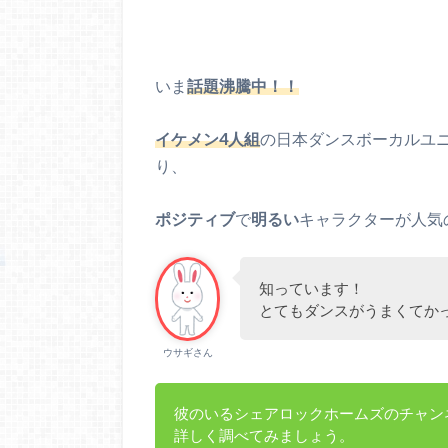
いま
話題沸騰中！！
イケメン4人組
の日本ダンスボーカルユ
り、
ポジティブ
で
明るい
キャラクターが人気
知っています！
とてもダンスがうまくてか
ウサギさん
彼のいるシェアロックホームズのチャンネ
詳しく調べてみましょう。