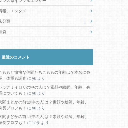
ダンス系インフルエンサー
情報、エンタメ
未分類
福袋
最近のコメント
こももと愉快な仲間たちこももの年齢は？本名に身
長、体重も調査
に
yu
より
シラナミイロリの中の人は？素顔や絵師、年齢、身
長についても！
に
yu
より
火閻まどかの前世(中の人)は？素顔や絵師、年齢、
身長プロフも！
に
yu
より
火閻まどかの前世(中の人)は？素顔や絵師、年齢、
身長プロフも！
に
ソラ
より