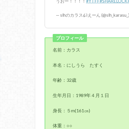
うおー！！！！
#YTFF
#SHARELOCK
— slhのカラス໒꒱えーん (@slh_karasu_
プロフィール
名前：カラス
本名：にしうら たすく
年齢：32歳
生年月日：1989年４月１日
身長：５m(161㎝)
体重：○○