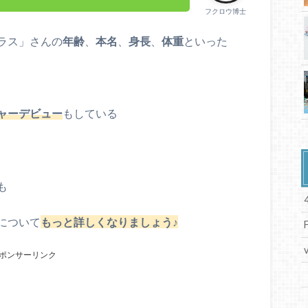
フクロウ博士
ラス」さんの
年齢
、
本名
、
身長
、
体重
といった
ャーデビュー
もしている
も
について
もっと詳しくなりましょう♪
ポンサーリンク