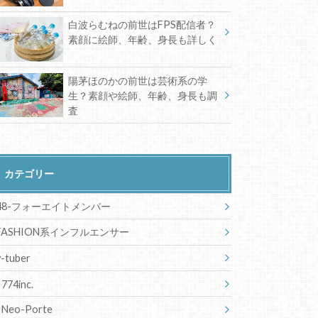
白波らむねの前世はFPS配信者？
素顔に絵師、年齢、身長も詳しく
陽茅ほのかの前世は芸術系の学
生？素顔や絵師、年齢、身長も調
査
カテゴリー
48-フォーエイトメンバー
FASHION系インフルエンサー
v-tuber
774inc.
Neo-Porte