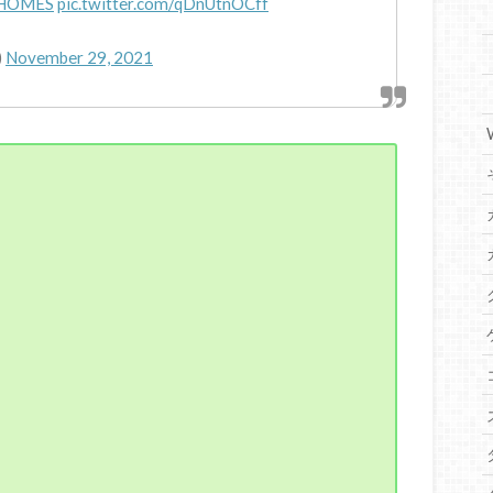
HOMES
pic.twitter.com/qDnUtnOCff
)
November 29, 2021