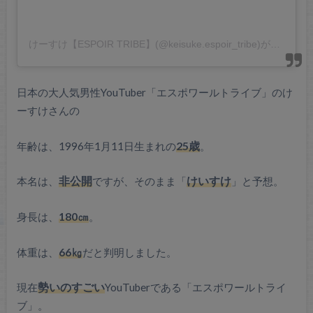
けーすけ【ESPOIR TRIBE】(@keisuke.espoir_tribe)がシェアした投稿
日本の大人気男性YouTuber「エスポワールトライブ」のけ
ーすけさんの
年齢は、1996年1月11日生まれの
25歳
。
本名は、
非公開
ですが、そのまま「
けいすけ
」と予想。
身長は、
180㎝
。
体重は、
66㎏
だと判明しました。
現在
勢いのすごい
YouTuberである「エスポワールトライ
ブ」。