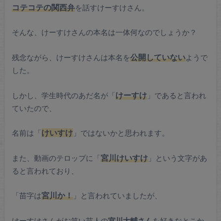
コテコテの関西弁
を話すけーすけさん。
そんな、けーすけさんの本名は一体何なのでしょうか？
残念ながら、けーすけさんは本名を
公開していない
ようで
した。
しかし、学生時代のあだ名が「
けーすけ
」であると言われ
ていたので、
名前は「
けいすけ
」ではないかと思われます。
また、動画のテロップに「
宮川けいすけ
」という文字があ
ると言われており、
「苗字は
宮川か！
」と言われていましたが、
けーすけさんがお笑い芸人の
宮川大輔さん
を好きなとこか