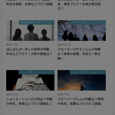
本名や身長、出身などプロフ詳細
名、身長プロフ！出身は東北地
方？
WINNER’Sサッカーメンバー
グループ系インフルエンサー
2021.7.22
2021.12.13
ばんばんざいぎしの身長や年齢、
スモーキングチキンじんの年齢
本名などプロフ！大学や高校は？
は？身長や体重、本名を一挙公
開！
グループ系インフルエンサー
グループ系インフルエンサー
2021.6.25
2021.9.16
しゅくろージョンの大学は？年齢
スターリーズらんの年齢は？身長
や本名、身長などプロフ詳細も！
や本名、体重などのプロフ詳細♪