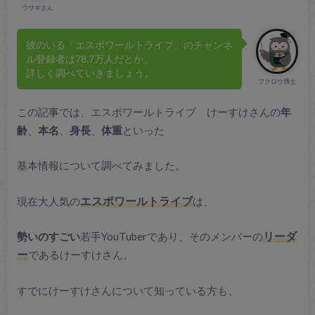
ウサギさん
彼のいる「エスポワールトライブ」のチャンネ
ル登録者は78.7万人だとか。
詳しく調べていきましょう。
フクロウ博士
この記事では、エスポワールトライブ けーすけさんの
年
齢
、
本名
、
身長
、
体重
といった
基本情報について調べてみました。
現在大人気の
エスポワールトライブ
は、
勢いのすごい
若手YouTuberであり、そのメンバーの
リーダ
ー
であるけーすけさん。
すでにけーすけさんについて知っている方も、