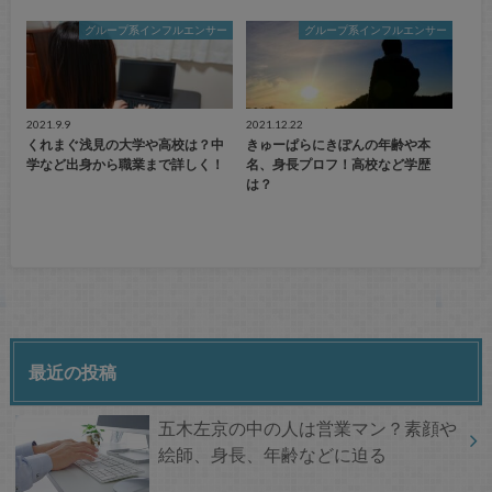
グループ系インフルエンサー
グループ系インフルエンサー
2021.9.9
2021.12.22
くれまぐ浅見の大学や高校は？中
きゅーぱらにきぽんの年齢や本
学など出身から職業まで詳しく！
名、身長プロフ！高校など学歴
は？
最近の投稿
五木左京の中の人は営業マン？素顔や
絵師、身長、年齢などに迫る