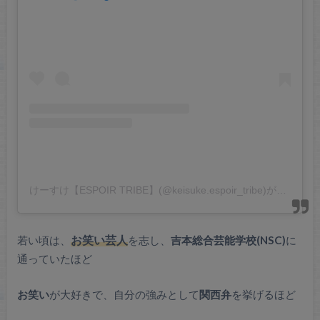
けーすけ【ESPOIR TRIBE】(@keisuke.espoir_tribe)がシェアした投稿
若い頃は、
お笑い芸人
を志し、
吉本総合芸能学校(NSC)
に
通っていたほど
お笑い
が大好きで、自分の強みとして
関西弁
を挙げるほど