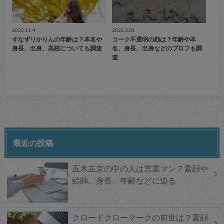
2022.11.4
2022.3.31
すなずりかりんの年齢は？本名や
コーク不透明の顔は？年齢や本
身長、出身、高校についても調査
名、身長、出身などのプロフも調
査
最近の投稿
五木左京の中の人は営業マン？素顔や
絵師、身長、年齢などに迫る
クロードクローマークの前世は？素顔