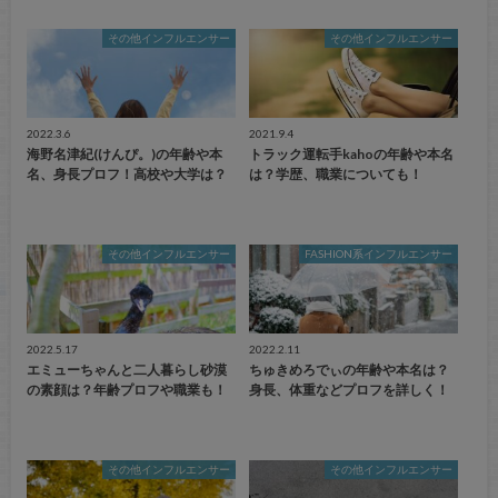
その他インフルエンサー
その他インフルエンサー
2022.3.6
2021.9.4
海野名津紀(けんぴ。)の年齢や本
トラック運転手kahoの年齢や本名
名、身長プロフ！高校や大学は？
は？学歴、職業についても！
その他インフルエンサー
FASHION系インフルエンサー
2022.5.17
2022.2.11
エミューちゃんと二人暮らし砂漠
ちゅきめろでぃの年齢や本名は？
の素顔は？年齢プロフや職業も！
身長、体重などプロフを詳しく！
その他インフルエンサー
その他インフルエンサー