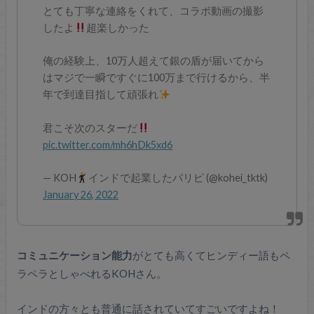
とても丁寧な連絡をくれて、コラボ動画の撮影
したよ
超楽しかった
俺の経験上、10万人超えて銀の盾が届いてから
はマジで一瞬ですぐに100万まで行けるから、半
年で到達目指して頑張れ
君こそ次のスターだ
pic.twitter.com/mh6hDk5xd6
— KOH
インドで起業したパリピ (@kohei_tktk)
January 26, 2022
コミュニケーション能力
がとても高くてヒンディー語もペ
ラペラとしゃべれるKOHさん。
インドの方々とも普通に話されていてすごいですよね！