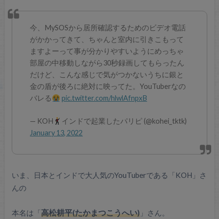
今、MySOSから居所確認するためのビデオ電話
がかかってきて、ちゃんと室内に引きこもって
ますよーって事が分かりやすいようにめっちゃ
部屋の中移動しながら30秒録画してもらったん
だけど、こんな感じで気がつかないうちに銀と
金の盾が後ろに絶対に映ってた。YouTuberなの
バレる
pic.twitter.com/hlwlAfnpxB
— KOH
インドで起業したパリピ (@kohei_tktk)
January 13, 2022
いま、日本とインドで大人気のYouTuberである「KOH」さ
んの
本名は「
高松耕平(たかまつこうへい)
」さん。