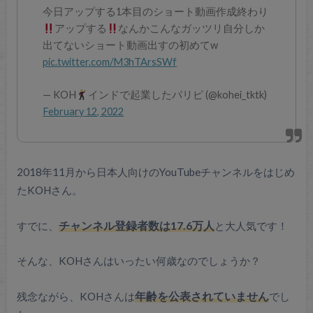
今日アップする1本目のショート動画作成終わり
アップする
なんかこんなガッツリ自分しか
出てないショート動画出すの初めてw
pic.twitter.com/M3hTArsSWf
— KOH
インドで起業したパリピ (@kohei_tktk)
February 12, 2022
2018年11月から日本人向けのYouTubeチャンネルをはじめ
たKOHさん。
すでに、
チャンネル登録者数は17.6万人
と大人気です！
そんな、KOHさんはいったい何歳なのでしょうか？
残念ながら、KOHさんは
年齢を公表されていません
でし