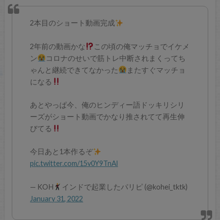
2本目のショート動画完成
2年前の動画かな
この頃の俺マッチョでイケメ
ン
コロナのせいで筋トレ中断されまくってち
ゃんと継続できてなかった
またすぐマッチョ
になる
あとやっぱ今、俺のヒンディー語ドッキリシリ
ーズがショート動画でかなり推されてて再生伸
びてる
今日あと1本作るぞ
pic.twitter.com/15v0Y9TnAl
— KOH
インドで起業したパリピ (@kohei_tktk)
January 31, 2022