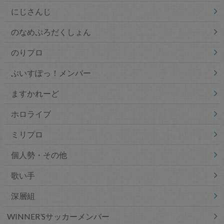
にじさんじ
のなめぷろだくしょん
のりプロ
ぶいすぽっ！メンバー
ますかれーど
ホロライブ
ミリプロ
個人勢・その他
歌い手
深層組
WINNER’Sサッカーメンバー