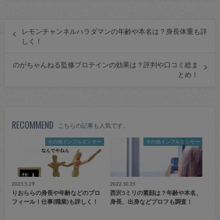
レモンチャンネルハラダマンの年齢や本名は？身長体重も詳
しく！
のがちゃんねる監修プロテインの効果は？評判や口コミ総ま
とめ！
RECOMMEND
こちらの記事も人気です。
その他インフルエンサー
その他インフルエンサー
2021.5.29
2022.10.25
りおららの身長や年齢などのプロ
西沢5ミリの素顔は？年齢や本名、
フィール！仕事(職業)も詳しく！
身長、出身などプロフも調査！