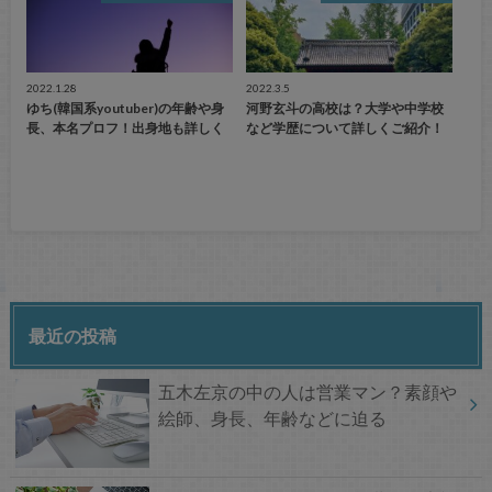
2022.1.28
2022.3.5
ゆち(韓国系youtuber)の年齢や身
河野玄斗の高校は？大学や中学校
長、本名プロフ！出身地も詳しく
など学歴について詳しくご紹介！
最近の投稿
五木左京の中の人は営業マン？素顔や
絵師、身長、年齢などに迫る