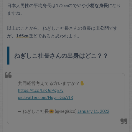
日本人男性の平均身長は172㎝のでやや
小柄な身長
になり
ますね。
以上のことから、ねぎしこ社長さんの身長は
非公開
です
が、
165㎝
ほどであると思われます。
ねぎしこ社長さんの出身はどこ？？
共同経営考えてる方いますか？
https://t.co/LiKJ6PgS7v
pic.twitter.com/HgymiGbA1R
— ねぎしこ社長
(@negisico)
January 11, 2022