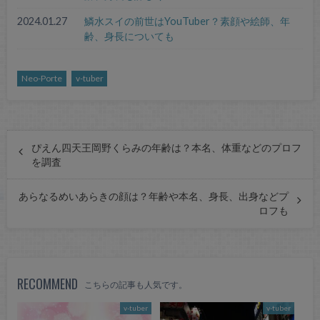
2024.01.27
鱗水スイの前世はYouTuber？素顔や絵師、年
齢、身長についても
Neo-Porte
v-tuber
ぴえん四天王岡野くらみの年齢は？本名、体重などのプロフ
を調査
あらなるめいあらきの顔は？年齢や本名、身長、出身などプ
ロフも
RECOMMEND
こちらの記事も人気です。
v-tuber
v-tuber