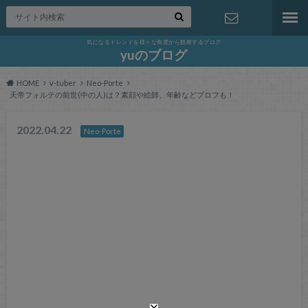
気になるトレンドを様々な角度から観察するブログ
お問い合わ
yuのブログ
HOME
v-tuber
Neo-Porte
せ
天帝フォルテの前世(中の人)は？素顔や絵師、年齢などプロフも！
2022.04.22
Neo-Porte