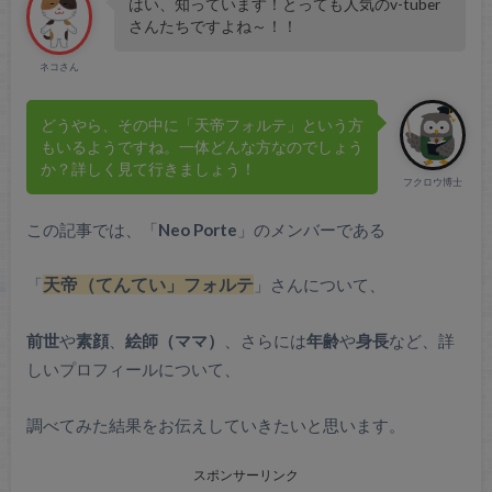
はい、知っています！とっても人気のv-tuber
さんたちですよね～！！
ネコさん
どうやら、その中に「天帝フォルテ」という方
もいるようですね。一体どんな方なのでしょう
か？詳しく見て行きましょう！
フクロウ博士
この記事では、「
Neo Porte
」のメンバーである
「
天帝（てんてい」フォルテ
」さんについて、
前世
や
素顔
、
絵師（ママ）
、さらには
年齢
や
身長
など、詳
しいプロフィールについて、
調べてみた結果をお伝えしていきたいと思います。
スポンサーリンク