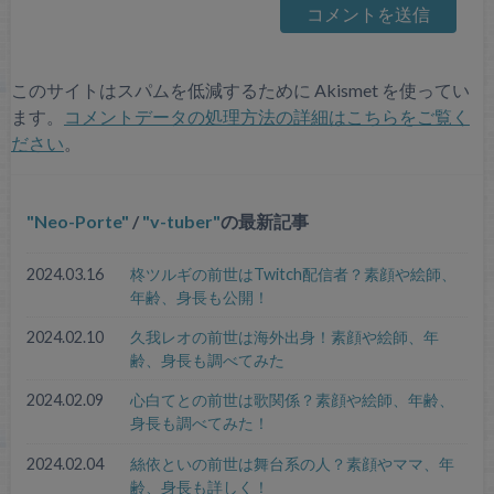
このサイトはスパムを低減するために Akismet を使ってい
ます。
コメントデータの処理方法の詳細はこちらをご覧く
ださい
。
Neo-Porte
/
v-tuber
の最新記事
2024.03.16
柊ツルギの前世はTwitch配信者？素顔や絵師、
年齢、身長も公開！
2024.02.10
久我レオの前世は海外出身！素顔や絵師、年
齢、身長も調べてみた
2024.02.09
心白てとの前世は歌関係？素顔や絵師、年齢、
身長も調べてみた！
2024.02.04
絲依といの前世は舞台系の人？素顔やママ、年
齢、身長も詳しく！