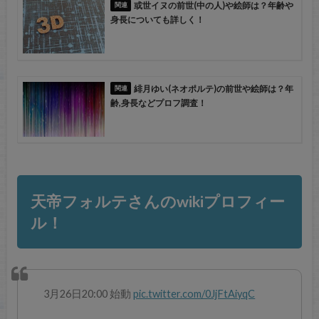
或世イヌの前世(中の人)や絵師は？年齢や
身長についても詳しく！
緋月ゆい(ネオポルテ)の前世や絵師は？年
齢,身長などプロフ調査！
天帝フォルテさんのwikiプロフィー
ル！
3月26日20:00 始動
pic.twitter.com/0JjFtAiyqC