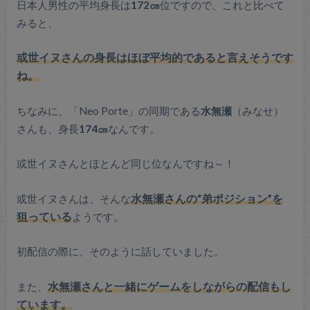
日本人男性の平均身長は
172㎝
位ですので、これと比べて
みると、
或世イヌさんの身長はほぼ平均的であると言えそうです
ね。
ちなみに、「Neo Porte」の同期である
水無瀬
（みなせ）
さんも、身長
174㎝
なんです。
或世イヌさんとほとんど同じ位なんですね～！
或世イヌさんは、そんな
水無瀬さんの“弟ポジション”を
狙っている
ようです。
初配信の際に、そのように話していました。
また、
水無瀬さんと一緒にゲームをしながらの配信もし
ています。