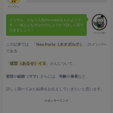
キツネさん
どうやら、かなり人気のv-tuberさんのようで
す。一体どんな方なのでしょうか？詳しく見て
行きましょう！
フクロウ博士
ネ
この記事では、「
Neo Porte（
オポルテ）
」のメンバー
である
「
或世（あるせ）イヌ
」さんについて、
前世
や
絵師（ママ）
さらには、
年齢
や
身長
など、
詳しく調べてみた結果をお伝えしていきたいと思います。
スポンサーリンク