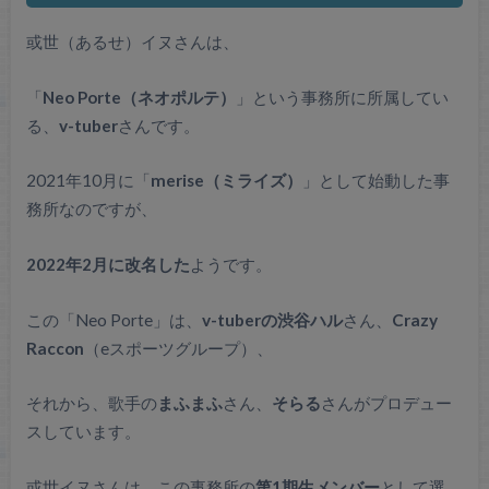
或世（あるせ）イヌさんは、
「
Neo Porte（ネオポルテ）
」という事務所に所属してい
る、
v-tuber
さんです。
2021年10月に「
merise（ミライズ）
」として始動した事
務所なのですが、
2022年2月に改名した
ようです。
この「Neo Porte」は、
v-tuberの渋谷ハル
さん、
Crazy
Raccon
（eスポーツグループ）、
それから、歌手の
まふまふ
さん、
そらる
さんがプロデュー
スしています。
或世イヌさんは、この事務所の
第1期生メンバー
として選