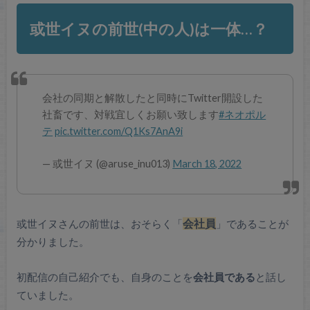
或世イヌの前世(中の人)は一体…？
会社の同期と解散したと同時にTwitter開設した
社畜です、対戦宜しくお願い致します
#ネオポル
テ
pic.twitter.com/Q1Ks7AnA9i
— 或世イヌ (@aruse_inu013)
March 18, 2022
或世イヌさんの前世は、おそらく「
会社員
」であることが
分かりました。
初配信の自己紹介でも、自身のことを
会社員である
と話し
ていました。