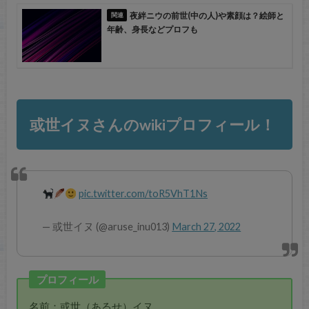
夜絆ニウの前世(中の人)や素顔は？絵師と
年齢、身長などプロフも
或世イヌさんのwikiプロフィール！
pic.twitter.com/toR5VhT1Ns
— 或世イヌ (@aruse_inu013)
March 27, 2022
プロフィール
名前：或世（あるせ）イヌ