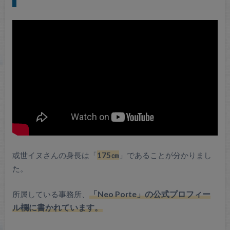
或世イヌさんの身長は「
175㎝
」であることが分かりまし
た。
所属している事務所、
「Neo Porte」の公式プロフィー
ル欄に書かれています。