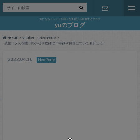
気になるトレンドを様々な角度から観察するブログ
お問い合わ
yuのブログ
HOME
v-tuber
Neo-Porte
せ
或世イヌの前世(中の人)や絵師は？年齢や身長についても詳しく！
2022.04.10
Neo-Porte