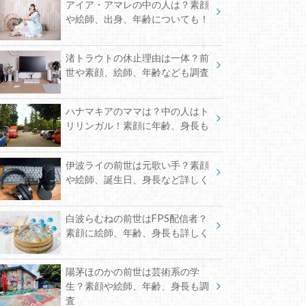
アイア・アマレの中の人は？素顔
や絵師、出身、年齢についても！
渚トラウトの休止理由は一体？前
世や素顔、絵師、年齢なども調査
ハナマキアのママは？中の人はト
リリンガル！素顔に年齢、身長も
伊波ライの前世は元歌い手？素顔
や絵師、誕生日、身長など詳しく
白波らむねの前世はFPS配信者？
素顔に絵師、年齢、身長も詳しく
陽茅ほのかの前世は芸術系の学
生？素顔や絵師、年齢、身長も調
査