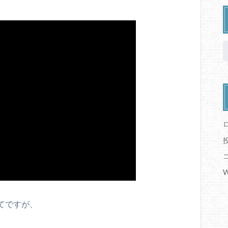
W
てですが、