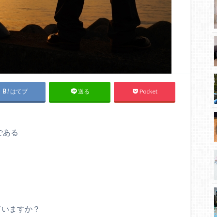
はてブ
Pocket
送る
である
ていますか？