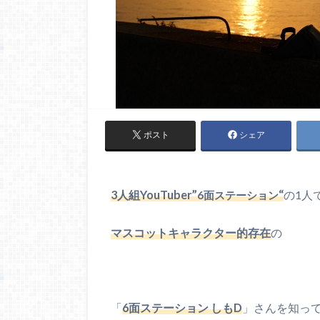
ポスト
シェア
3人組YouTuber”
“
の1人
6面ステーション
マスコットキャラクター的存在
の
「
6面ステーション しもD
」さんを知っ