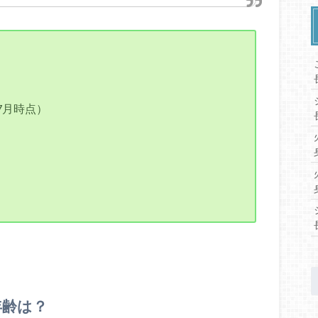
年7月時点）
）
年齢は？