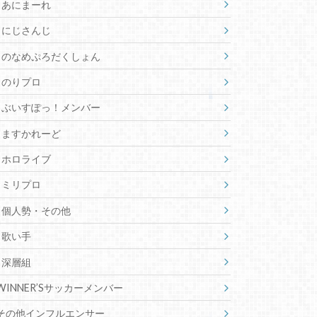
あにまーれ
にじさんじ
のなめぷろだくしょん
のりプロ
ぶいすぽっ！メンバー
ますかれーど
ホロライブ
ミリプロ
個人勢・その他
歌い手
深層組
WINNER’Sサッカーメンバー
その他インフルエンサー