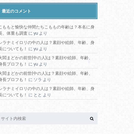
最近のコメント
こももと愉快な仲間たちこももの年齢は？本名に身
長、体重も調査
に
yu
より
シラナミイロリの中の人は？素顔や絵師、年齢、身
長についても！
に
yu
より
火閻まどかの前世(中の人)は？素顔や絵師、年齢、
身長プロフも！
に
yu
より
火閻まどかの前世(中の人)は？素顔や絵師、年齢、
身長プロフも！
に
ソラ
より
シラナミイロリの中の人は？素顔や絵師、年齢、身
長についても！
に
とと
より