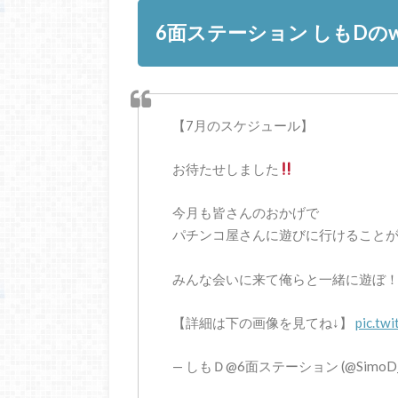
6面ステーション しもDのw
【7月のスケジュール】
お待たせしました
今月も皆さんのおかげで
パチンコ屋さんに遊びに行けること
みんな会いに来て俺らと一緒に遊ぼ
【詳細は下の画像を見てね↓】
pic.tw
— しもＤ@6面ステーション (@SimoD_