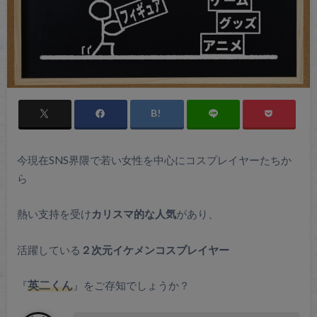
今現在SNS界隈で若い女性を中心にコスプレイヤーたちか
ら
熱い支持を受け
カリスマ的な人気
があり、
活躍している
２次元イケメンコスプレイヤー
『
英二くん
』をご存知でしょうか？