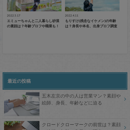
2022.5.17
2022.4.11
エミューちゃんと二人暮らし砂漠
もりすけ(残念なイケメン)の年齢
の素顔は？年齢プロフや職業も！
は？身長や本名、出身プロフ調査
最近の投稿
五木左京の中の人は営業マン？素顔や
絵師、身長、年齢などに迫る
クロードクローマークの前世は？素顔