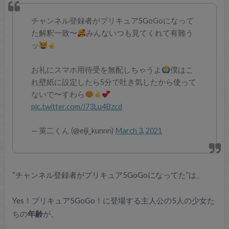
チャンネル登録者がプリキュア5GoGoになって
た解釈一致〜
みんないつも見てくれて有難う
ッ
お礼にスマホ用待受を無配しちゃうよ
僕はこ
れ壁紙に設定したら5分で吐き気したから使って
ないで〜すわら
pic.twitter.com/J73Lu4Bzcd
— 英二くん (@eiji_kunnn)
March 3, 2021
“チャンネル登録者がプリキュア5GoGoになってた”は、
Yes！プリキュア5GoGo！に登場する主人公の5人の少女た
ちの
年齢
が、