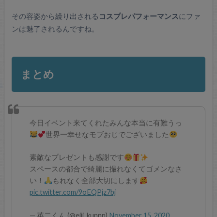
その容姿から繰り出される
コスプレパフォーマンス
にファ
ンは魅了されるんですね。
まとめ
今日イベント来てくれたみんな本当に有難うっ
世界一幸せなモブおじでございました
素敵なプレゼントも感謝です
スペースの都合で綺麗に撮れなくてゴメンなさ
い！
もれなく全部大切にします
pic.twitter.com/9oEQPjz7bj
— 英二くん (@eiji_kunnn)
November 15, 2020