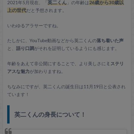
2021年5月現在、「
英二くん
」の年齢は
26歳から30歳以
上の世代
だと予想されます。
いわゆるアラサーですね。
たしかに、YouTube動画などから英二くんの
落ち着いた声
と、
語り口調
がそれを証明しているようにも感じます。
年齢をあえて非公開にすることで、より美しさに
ミステリ
アスな魅力
が加わりますね。
ちなみにですが、英二くんの誕生日は11月19日と公表され
ています！
英二くんの身長について！