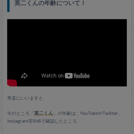
英二くんの年齢について！
率直にいいますと、
今のところ「
英二くん
」の年齢は、YouTubeやTwitter、
Instagram等SNSで確認したところ、