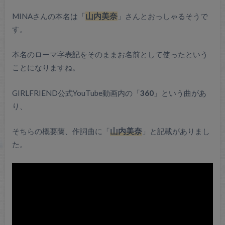
MINAさんの本名は「
山内美奈
」さんとおっしゃるそうで
す。
本名のローマ字表記をそのままお名前として使ったという
ことになりますね。
GIRLFRIEND公式YouTube動画内の「
360
」という曲があ
り、
そちらの概要蘭、作詞曲に「
山内美奈
」と記載がありまし
た。