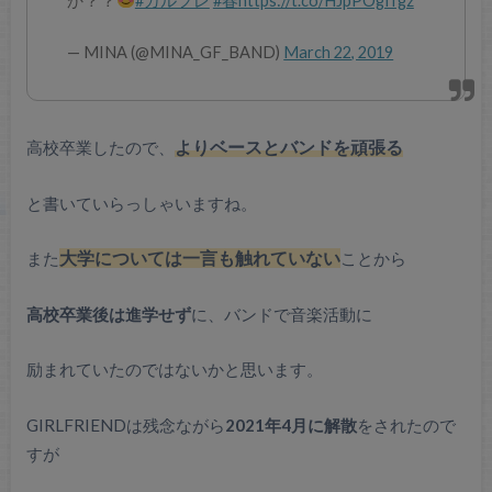
か？？
#ガルフレ
#春
https://t.co/HJpPOgffgz
— MINA (@MINA_GF_BAND)
March 22, 2019
高校卒業したので、
よりベースとバンドを頑張る
と書いていらっしゃいますね。
また
大学については一言も触れていない
ことから
高校卒業後は進学せず
に、バンドで音楽活動に
励まれていたのではないかと思います。
GIRLFRIENDは残念ながら
2021年4月に解散
をされたので
すが