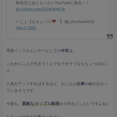
動画見たあともっかいYouTubeに集合！！
pic.twitter.com/GQ4FklMCIb
— しょ【もちょぺ
゜】 (@_shochan0611)
May 5, 2021
専業インフルエンサーとしての
年収
は、
これから二人で生きてく上でも十分そうなもちょぺのお二
人。
人気がアップすればするほど、お二人の
仕事
の幅が広がっ
ていきそうです。
今後も、
素敵なカップル動画
を心待ちにしたいですよね♪
もちょぺの続き記事はコチラ♪