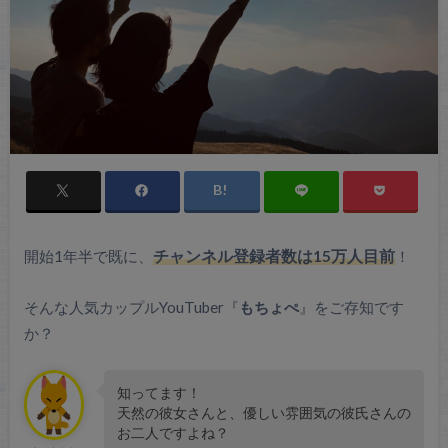
開始1年半で既に、
チャンネル登録者数は15万人
目前
！
そんな人気カップルYouTuber『
もちょぺ
』をご存知です
か？
知ってます！
天然の彼女さんと、優しい雰囲気の彼氏さんの
お二人ですよね？