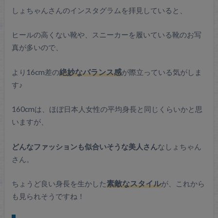
しょちゃんさんのインスタグラムを拝見していると、
ヒールの高くない靴や、スニーカーを履いている靴のお写
真が多いので、
より16cm差の
絶妙なバランス感
が際立っている気がしま
す♪
160cmは、ほぼ日本人女性の平均身長と同じくらいかと思
いますが、
どんなファッションも似合いそうな美人さん
なしょちゃん
さん。
ちょうど良い身長を生かした
素敵なスタイル
が、これから
も見られそうですね！