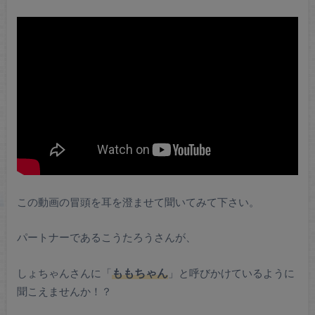
この動画の冒頭を耳を澄ませて聞いてみて下さい。
パートナーであるこうたろうさんが、
しょちゃんさんに「
ももちゃん
」と呼びかけているように
聞こえませんか！？