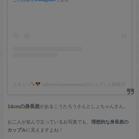
もちょぺ
ﾟ(@mochopeeeeeeee)がシェアした投稿
16cmの身長差
があるこうたろうさんとしょちゃんさん。
お二人が並んで立っているお写真でも、
理想的な身長差の
カップル
に見えますよね！