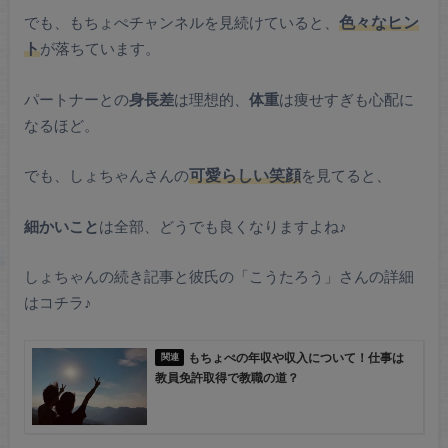
でも、もちょぺチャンネルを見続けていると、
色々なヒン
ト
が落ちています。
パートナーとの
身長差
は理想的、
体重
は痩せすぎも心配に
なるほど。
でも、しょちゃんさんの
可愛らしい笑顔
を見てると、
細かいこと
は全部、どうでも良くなりますよね♪
しょちゃんの続き記事と彼氏の「こうたろう」さんの詳細
はコチラ♪
もちょぺの年収や収入について！仕事は
教員免許取得で教職の道？