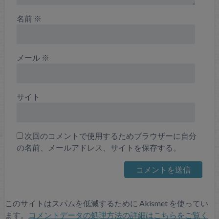
名前
※
メール
※
サイト
次回のコメントで使用するためブラウザーに自分
の名前、メールアドレス、サイトを保存する。
このサイトはスパムを低減するために Akismet を使ってい
ます。
コメントデータの処理方法の詳細はこちらをご覧く