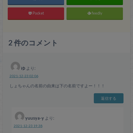
Pocket
feedly
2
件のコメント
ゆ
より:
2021-12-23 02:06
しょちゃんの名前の由来は下の名前ですよー！！！
返信する
yuusya-y
より:
2021-12-23 19:38