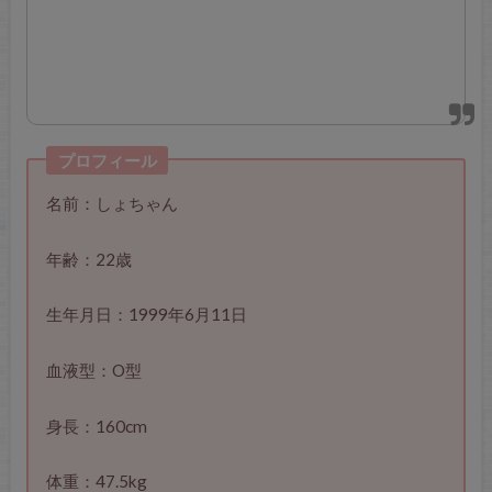
プロフィール
名前：しょちゃん
年齢：22歳
生年月日：1999年6月11日
血液型：O型
身長：160cm
体重：47.5kg