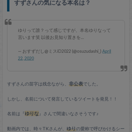
すずさんの気になる本名は？
ゆりって誰？って感じですが、本名ゆりなって
言います笑 以後お見知り置きを…
— おすずだし@ミスiD2022 (@osuzudashi_)
April
22, 2020
すずさんの苗字は残念ながら、
非公表
でした。
しかし、名前について発言しているツイートを発見！！
名前は『
ゆりな
』さんで間違いなさそうです♪
動画内では、時々TKさんが、
ゆり
の愛称で呼びかけるシー