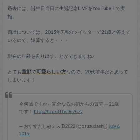
過去には、誕生日当日に生誕記念LIVEをYouTube上で実
施。
西暦については、2015年7月のツイッターで21歳と答えて
いるので、逆算すると・・・
現在の年齢を割り出すことができますね♪
とても
童顔
で
可愛らしい方
なので、20代前半だと思って
しまいます！
今何歳ですか←完全なるお初からの質問 — 21歳
です！
http://t.co/3TfeDe7Czy
— おすずだし@ミスiD2022 (@osuzudashi_)
July 6,
2015