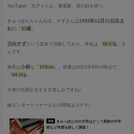
YouTuber、元アイドル、事業家、母の顔を持つ、
きゅっぽんちゃんねる、すずさんは
1993年12月15日生ま
れ
の『
27歳
』
日向すず
という芸名で活動しており、本名は『
ゆりな
』さ
んです。
身長は
小柄
な『
150cm
』、体重は2021年8月の時点で
『
44.1kg
』
今後の活躍がますます楽しみですね♪
tk
エンターティナーさんの情報はコチラ♪
きゅっぽんtkの大学はどこ？高校や中学
校など学歴を詳しく調査！