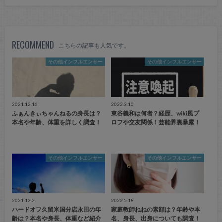
RECOMMEND
こちらの記事も人気です。
その他インフルエンサー
その他インフルエンサー
2021.12.16
2022.3.10
ふぁんきぃちゃんねるの身長は？
東谷義和は何者？経歴、wiki風プ
本名や年齢、体重を詳しく調査！
ロフや交友関係！芸能界裏暴露！
その他インフルエンサー
その他インフルエンサー
2021.12.2
2022.5.18
ハードオフ久留米国分店永田の年
家庭教師ねねの素顔は？年齢や本
齢は？本名や身長、体重など紹介
名、身長、出身についても調査！