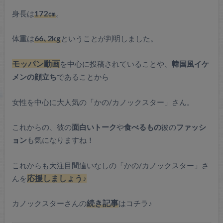
身長は
172㎝
。
体重は
66､2kg
ということが判明しました。
モッパン動画
を中心に投稿されていることや、
韓国風イケ
メンの顔立ち
であることから
女性を中心に大人気の「かの/カノックスター」さん。
これからの、彼の
面白いトーク
や
食べるもの
彼の
ファッシ
ョン
も気になりますね！
これからも大注目間違いなしの「かの/カノックスター」さ
んを
応援しましょう♪
カノックスターさんの
続き記事
はコチラ♪