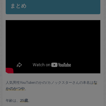
まとめ
人気男性YouTuberのかの/カノックスターさんの本名は
な
かのかつや
。
年齢は、
25歳
。