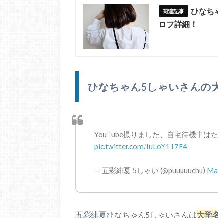
ひなち
ロフ詳細！
ひなちゃん5しゃいさんの
YouTube撮りました、自宅待機中
pic.twitter.com/IuLoY117F4
— 五彩緋夏 5しゃい (@puuuuuchu)
Mar
五彩緋夏ひなちゃん5しゃいさんは
大学