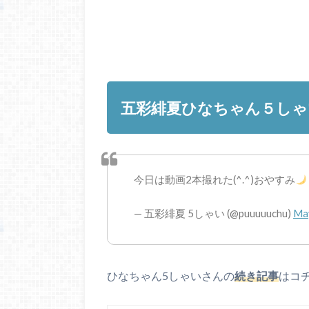
五彩緋夏ひなちゃん５しゃ
今日は動画2本撮れた(^.^)おやすみ
— 五彩緋夏 5しゃい (@puuuuuchu)
Ma
ひなちゃん5しゃいさんの
続き記事
はコチ