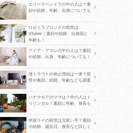
エリーラペンドラの中の人は？素
顔や絵師、年齢、出身についても
ロゼミラブロックの前世は
Vtuber！素顔や絵師、出身国と
年齢も！
アイア・アマレの中の人は？素顔
や絵師、出身、年齢についても！
渚トラウトの休止理由は一体？前
世や素顔、絵師、年齢なども調査
ハナマキアのママは？中の人はト
リリンガル！素顔に年齢、身長も
伊波ライの前世は元歌い手？素顔
や絵師、誕生日、身長など詳しく