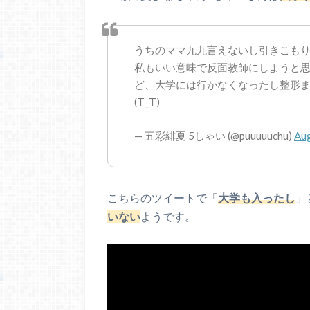
うちのママ九九言えないし引きこも
私もいい意味で反面教師にしようと
ど、大学には行かなくなったし整形
(T_T)
— 五彩緋夏 5しゃい (@puuuuuchu)
Aug
こちらのツイートで「
」
大学も入ったし
いない
ようです。