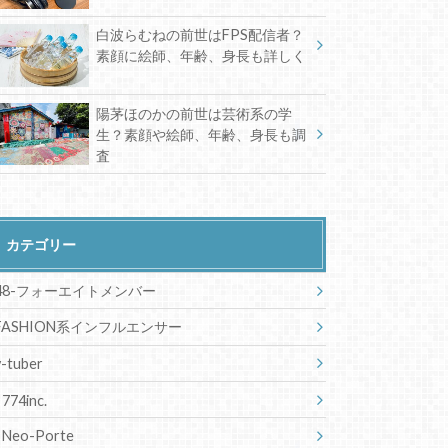
白波らむねの前世はFPS配信者？
素顔に絵師、年齢、身長も詳しく
陽茅ほのかの前世は芸術系の学
生？素顔や絵師、年齢、身長も調
査
カテゴリー
48-フォーエイトメンバー
FASHION系インフルエンサー
v-tuber
774inc.
Neo-Porte