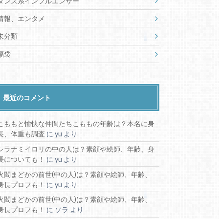
ダンス系インフルエンサー
情報、エンタメ
未分類
福袋
最近のコメント
こももと愉快な仲間たちこももの年齢は？本名に身
長、体重も調査
に
yu
より
シラナミイロリの中の人は？素顔や絵師、年齢、身
長についても！
に
yu
より
火閻まどかの前世(中の人)は？素顔や絵師、年齢、
身長プロフも！
に
yu
より
火閻まどかの前世(中の人)は？素顔や絵師、年齢、
身長プロフも！
に
ソラ
より