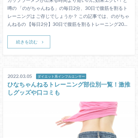
噂の 「のがちゃんねる」の毎日2分、30日で腹筋を割るト
レーニングは ご存じでしょうか？ この記事では、のがちゃ
んねるの 【毎日2分】30日で腹筋を割るトレーニング20…
続きを読む
2022.03.05
ダイエット系インフルエンサー
ひなちゃんねるトレーニング部位別一覧！激推
しグッズや口コミも