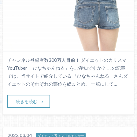
チャンネル登録者数300万人目前！ ダイエットのカリスマ
YouTuber 「ひなちゃんねる」をご存知ですか？ この記事
では、当サイトで紹介している 「ひなちゃんねる」さんダ
イエットのそれぞれの部位を総まとめ。 一覧にして…
続きを読む
2022.03.04
ダイエット系インフルエンサー