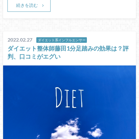
続きを読む
2022.02.27
ダイエット系インフルエンサー
ダイエット整体師藤田1分足踏みの効果は？評
判、口コミがエグい