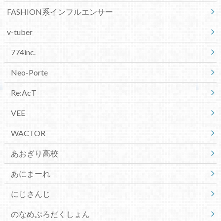
FASHION系インフルエンサー
v-tuber
774inc.
Neo-Porte
Re:AcT
VEE
WACTOR
あおぎり高校
あにまーれ
にじさんじ
のなめぷろだくしょん