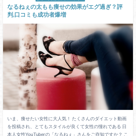
なるねぇの太もも痩せの効果がエグ過ぎ？評
判,口コミも成功者爆増
いま、痩せたい女性に大人気！ たくさんのダイエット動画
を投稿され、とてもスタイルが良くて女性の憧れである 日
本人女性YouTuberの「なるねぇ」さんをご存知ですか？ こ