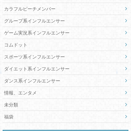
カラフルピーチメンバー
グループ系インフルエンサー
ゲーム実況系インフルエンサー
コムドット
スポーツ系インフルエンサー
ダイエット系インフルエンサー
ダンス系インフルエンサー
情報、エンタメ
未分類
福袋