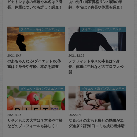
ビカトレまきの年齢や本名は？身
あい先生(国家資格リンパ師)の年
長、体重についても詳しく調査！
齢、本名は？身長や体重も調査！
ダイエット系インフルエンサー
ダイエット系インフルエンサー
2021.10.7
2021.12.22
のあちゃんねる(ダイエット)の体
ノラフィットネスの本名は？身
重は？身長や年齢、本名を調査
長、体重に年齢などのプロフ大公
開
ダイエット系インフルエンサー
ダイエット系インフルエンサー
2021.5.15
2022.3.4
りせともよの大学は？本名や年齢
なるねぇの太もも痩せの効果がエ
などのプロフィールも詳しく！
グ過ぎ？評判,口コミも成功者爆増