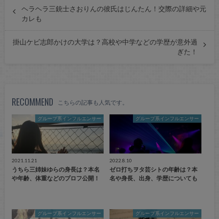
ヘラヘラ三銃士さおりんの彼氏はじんたん！交際の詳細や元
カレも
掛山ケビ志郎かけの大学は？高校や中学などの学歴が意外過
ぎた！
RECOMMEND
こちらの記事も人気です。
グループ系インフルエンサー
グループ系インフルエンサー
2021.11.21
2022.8.10
うちら三姉妹ゆらの身長は？本名
ゼロ打ちヲタ芸シトの年齢は？本
や年齢、体重などのプロフ公開！
名や身長、出身、学歴についても
グループ系インフルエンサー
グループ系インフルエンサー