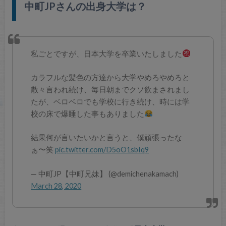
中町JPさんの出身大学は？
私ごとですが、日本大学を卒業いたしました
カラフルな髪色の方達から大学やめろやめろと
散々言われ続け、毎日朝までクソ飲まされまし
たが、ベロベロでも学校に行き続け、時には学
校の床で爆睡した事もありました
結果何が言いたいかと言うと、僕頑張ったな
ぁ〜笑
pic.twitter.com/D5oO1sbIq9
— 中町JP【中町兄妹】 (@demichenakamach)
March 28, 2020