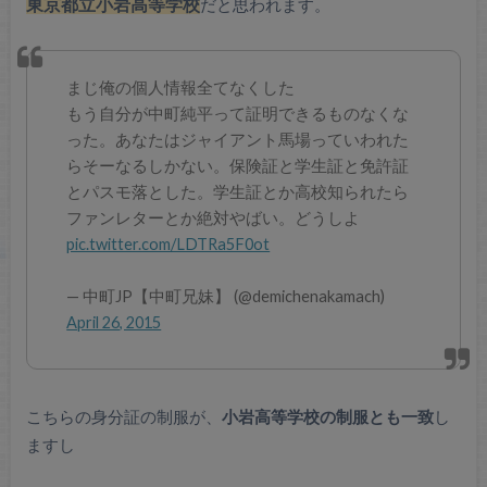
東京都立小岩高等学校
だと思われます。
まじ俺の個人情報全てなくした
もう自分が中町純平って証明できるものなくな
った。あなたはジャイアント馬場っていわれた
らそーなるしかない。保険証と学生証と免許証
とパスモ落とした。学生証とか高校知られたら
ファンレターとか絶対やばい。どうしよ
pic.twitter.com/LDTRa5F0ot
— 中町JP【中町兄妹】 (@demichenakamach)
April 26, 2015
こちらの身分証の制服が、
小岩高等学校の制服とも一致
し
ますし