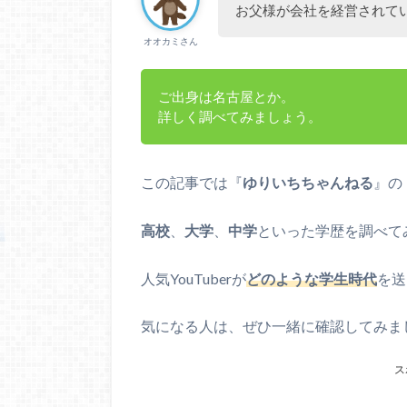
お父様が会社を経営されて
オオカミさん
ご出身は名古屋とか。
詳しく調べてみましょう。
この記事では『
ゆりいちちゃんねる
』の
高校
、
大学
、
中学
といった学歴を調べて
人気YouTuberが
どのような学生時代
を送
気になる人は、ぜひ一緒に確認してみま
ス