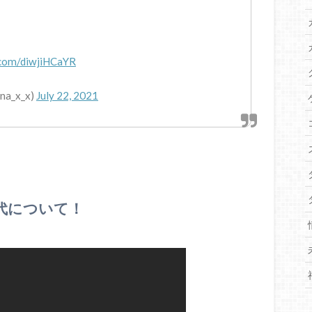
r.com/diwjiHCaYR
a_x_x)
July 22, 2021
代について！