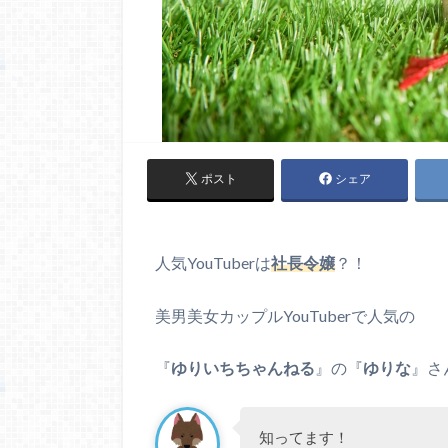
ポスト
シェア
人気YouTuberは
社長令嬢
？！
美男美女カップルYouTuberで人気の
『
ゆりいちちゃんねる
』の『
ゆりな
』さ
知ってます！