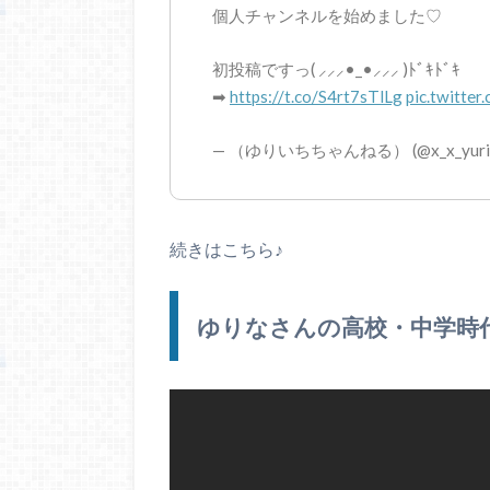
個人チャンネルを始めました♡
初投稿ですっ( ⸝⸝⸝•_•⸝⸝⸝ )ﾄﾞｷﾄﾞｷ
➡︎
https://t.co/S4rt7sTlLg
pic.twitte
— （ゆりいちちゃんねる） (@x_x_yurin
続きはこちら♪
ゆりなさんの高校・中学時