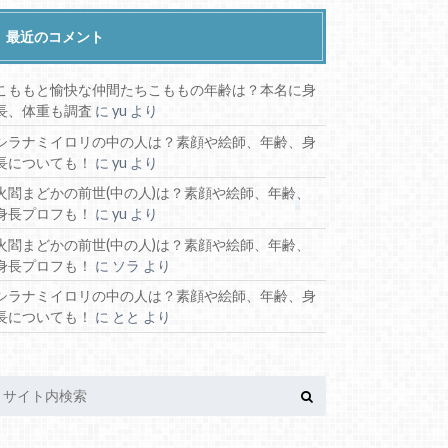
最近のコメント
こももと愉快な仲間たちこももの年齢は？本名に身
長、体重も調査
に
yu
より
シラナミイロリの中の人は？素顔や絵師、年齢、身
長についても！
に
yu
より
火閻まどかの前世(中の人)は？素顔や絵師、年齢、
身長プロフも！
に
yu
より
火閻まどかの前世(中の人)は？素顔や絵師、年齢、
身長プロフも！
に
ソラ
より
シラナミイロリの中の人は？素顔や絵師、年齢、身
長についても！
に
とと
より