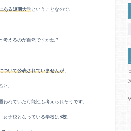
にある短期大学
ということなので、
と考えるのが自然ですかね？
について
公表されていませんが
、
ると、
W
通われていた可能性も考えられそうです。
、女子校となっている学校は
6校
。