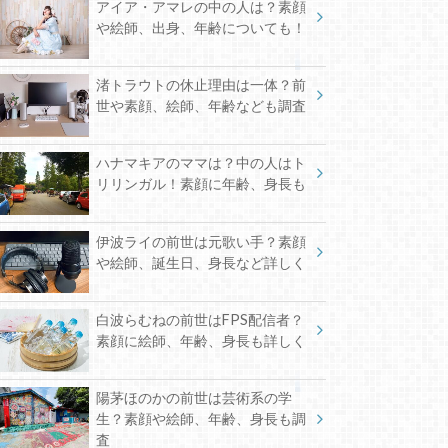
アイア・アマレの中の人は？素顔
や絵師、出身、年齢についても！
渚トラウトの休止理由は一体？前
世や素顔、絵師、年齢なども調査
ハナマキアのママは？中の人はト
リリンガル！素顔に年齢、身長も
伊波ライの前世は元歌い手？素顔
や絵師、誕生日、身長など詳しく
白波らむねの前世はFPS配信者？
素顔に絵師、年齢、身長も詳しく
陽茅ほのかの前世は芸術系の学
生？素顔や絵師、年齢、身長も調
査