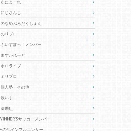
あにまーれ
にじさんじ
のなめぷろだくしょん
のりプロ
ぶいすぽっ！メンバー
ますかれーど
ホロライブ
ミリプロ
個人勢・その他
歌い手
深層組
WINNER’Sサッカーメンバー
その他インフルエンサー