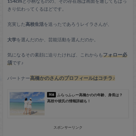
154cm
と小柄なものの、その存在感は画面を通してもはっ
きり伝わってくるほどです。
充実した
高校生活
を送ったであろうレイラさんが、
大学
を選んだのか、芸能活動を選んだのか。
気になるその素顔に迫りたければ、これからも
フォロー必
須
です♪
パートナー
高橋かのさんのプロフィールはコチラ♪
ふらっふぃー高橋かのの年齢、身長は？
高校や彼氏の情報詳細も！
スポンサーリンク