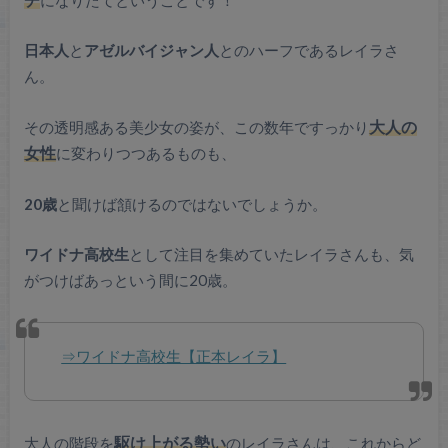
日本人
と
アゼルバイジャン人
とのハーフであるレイラさ
ん。
その透明感ある美少女の姿が、この数年ですっかり
大人の
女性
に変わりつつあるものも、
20歳
と聞けば頷けるのではないでしょうか。
ワイドナ高校生
として注目を集めていたレイラさんも、気
がつけばあっという間に20歳。
⇒ワイドナ高校生【正本レイラ】
大人の階段を
駆け上がる勢い
のレイラさんは、これからど