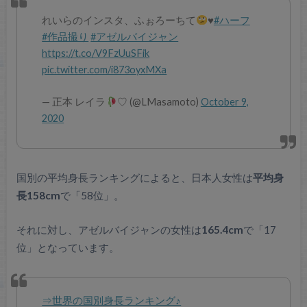
れいらのインスタ、ふぉろーちて
♥️
#ハーフ
#作品撮り
#アゼルバイジャン
https://t.co/V9FzUuSFik
pic.twitter.com/i873oyxMXa
— 正本 レイラ
♡ (@LMasamoto)
October 9,
2020
国別の平均身長ランキングによると、日本人女性は
平均身
長158cm
で「58位」。
それに対し、アゼルバイジャンの女性は
165.4cm
で「17
位」となっています。
⇒世界の国別身長ランキング♪