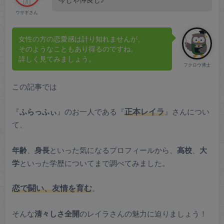
ウサギさん
女性の方の恋愛感は計り知れませんが、
そのようなこともあり得るのですね。
詳しく見てみましょう。
フクロウ博士
この記事では
『
ふらっふぃ
』のお一人である『
正本レイラ
』さんについ
て、
年齢
、
身長
といった気になるプロフィールから、
高校
、
大
学
といった学歴についてまで調べてみました。
恋で闘い、友情を育む
。
そんな
清々しさ全開
のレイラさんの魅力に迫りましょう！