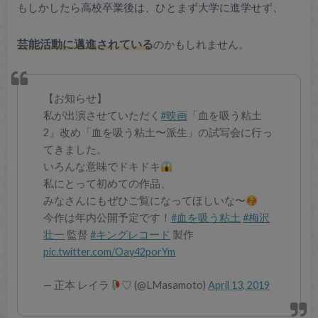
もしかしたら高校卒業後は、ひとまず大学に進学せず、
芸能活動に邁進されている
のかもしれません。
【お知らせ】
私が出演させていただく
#映画
「血を吸う粘土
2」改め「血を吸う粘土〜派生」の試写会に行っ
てきました。
いろんな意味でドキドキ
私にとって初めての作品、
みなさんにもぜひご覧になってほしいな〜
今作は年内公開予定です！
#血を吸う粘土
#梅沢
壮一
監督
#キングレコード
製作
pic.twitter.com/Oay42porYm
— 正本 レイラ
♡ (@LMasamoto)
April 13, 2019