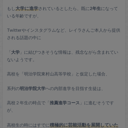
もし
大学に進学
されているとしたら、既に
2年生
になって
いる年齢ですが、
Twitterやインスタグラムなど、レイラさんご本人から提供
される話題の中に
「
大学
」に結びつきそうな情報は、残念ながら含まれてい
ないようです。
高校を「明治学院東村山高等学校」と仮定した場合、
系列の
明治学院大学
への内部進学を目指す生徒は、
高校２年生の時点で「
推薦進学コース
」に進むそうです
が、
芸能活動
高校生の時にはすでに
積極的に
を展開していた