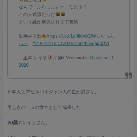
なんで「ふらっふぃー」なの？？
この人達誰だっけ
という謎が解決されます笑笑
動画みてね
https://t.co/Ldi4id46Q9
#ふらっふ
ぃー
#れらかの
pic.twitter.com/h5vqap0UVl
— 正本 レイラ
♡ (@LMasamoto)
December 1,
2020
日本人とアゼルバイジャン人の血が混ざり、
美しきハーフの女性として成長した
20歳
のレイラさん。