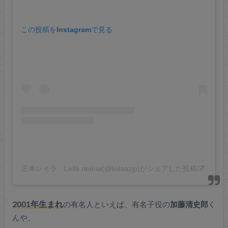
この投稿をInstagramで見る
正本レイラ Leila лейла(@leilaazjp)がシェアした投稿
2001年生まれ
の有名人といえば、有名子役の
加藤清史郎
く
んや、