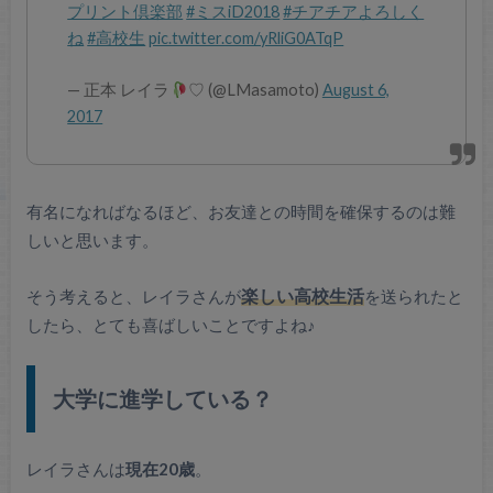
プリント倶楽部
#ミスiD2018
#チアチアよろしく
ね
#高校生
pic.twitter.com/yRliG0ATqP
— 正本 レイラ
♡ (@LMasamoto)
August 6,
2017
有名になればなるほど、お友達との時間を確保するのは難
しいと思います。
そう考えると、レイラさんが
楽しい高校生活
を送られたと
したら、とても喜ばしいことですよね♪
大学に進学している？
レイラさんは
現在20歳
。