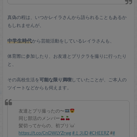
真偽の程は、いつかレイラさんから語られることもあるか
もしれませんが、
中学生時代
から芸能活動をしているレイラさんも、
体育際に参加したり、お友達とプリクラを撮りに行ったり
と、
その高校生活を
可能な限り満喫
していたことが、ご本人の
ツイートなどからも伺えます。
友達とプリ撮ったの〜
同じ部活のメンバー
髪切ってからの、初プリ´ω`
https://t.co/CnDWLYZrwg
#ミスiD
#CHEERZ
#
#