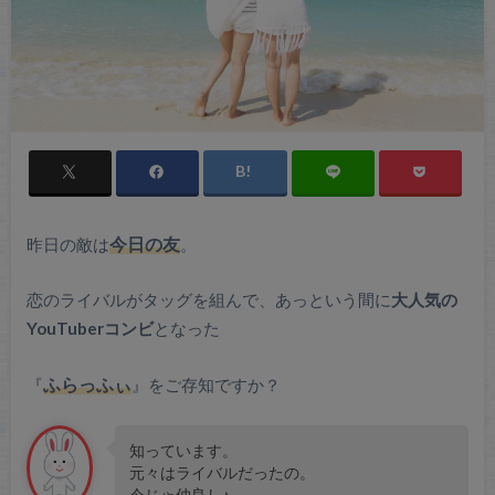
昨日の敵は
今日の
友
。
恋のライバルがタッグを組んで、あっという間に
大人気の
YouTuberコンビ
となった
『
ふらっふぃ
』をご存知ですか？
知っています。
元々はライバルだったの。
今じゃ仲良し♪