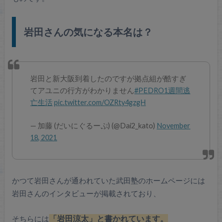
岩田さんの気になる本名は？
岩田と新大阪到着したのですが拠点組が酷すぎ
てアユニの行方がわかりません
#PEDRO1週間逃
亡生活
pic.twitter.com/OZRty4gzgH
— 加藤 (だいにぐるーぷ) (@Dai2_kato)
November
18, 2021
かつて岩田さんが通われていた武田塾のホームページには
岩田さんのインタビューが掲載されており、
そちらには
「岩田涼太」と書かれています。