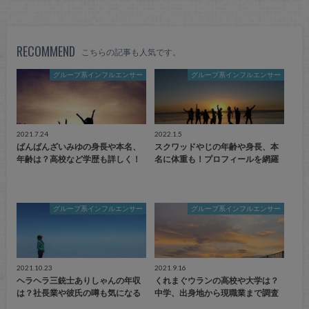
RECOMMEND
こちらの記事も人気です。
グループ系インフルエンサー
グループ系インフルエンサー
2021.7.24
2022.1.5
ばんばんざいみゆの身長や本名、
スクワッドやじの年齢や身長、本
年齢は？高校など学歴も詳しく！
名に体重も！プロフィールを網羅
グループ系インフルエンサー
グループ系インフルエンサー
2021.10.23
2021.9.16
ヘラヘラ三銃士ありしゃんの年収
くれまぐウランの高校や大学は？
は？社長業や彼氏の噂も気になる
中学、出身地から現職業まで調査