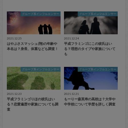
グループ系インフルエンサー
グループ系インフルエンサー
2021.12.25
2021.12.24
はやぶさスマッシュ(翔)の年齢や
平成フラミンゴにこの彼氏はい
本名は？身長、体重なども調査！
る？理想のタイプや家族について
も
グループ系インフルエンサー
グループ系インフルエンサー
2021.12.23
2021.12.21
平成フラミンゴりほの彼氏はい
もーりー森英寿の高校は？大学や
る？恋愛遍歴や家族についても調
中学校について学歴を詳しく調査
査