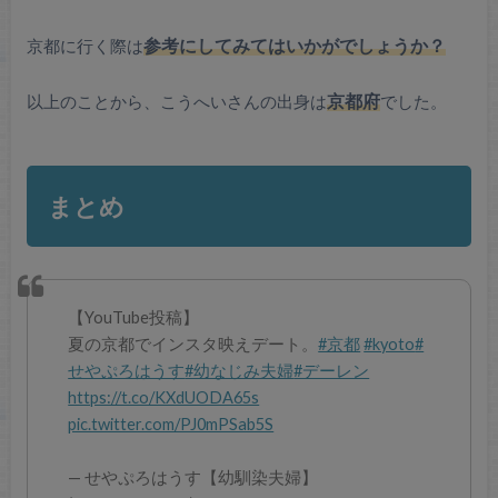
京都に行く際は
参考にしてみてはいかがでしょうか？
以上のことから、こうへいさんの出身は
京都府
でした。
まとめ
【YouTube投稿】
夏の京都でインスタ映えデート。
#京都
#kyoto
#
せやぷろはうす
#幼なじみ夫婦
#デーレン
https://t.co/KXdUODA65s
pic.twitter.com/PJ0mPSab5S
— せやぷろはうす【幼馴染夫婦】