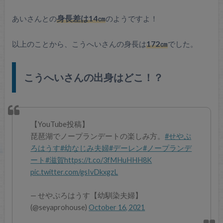
あいさんとの
身長差は14㎝
のようですよ！
以上のことから、こうへいさんの身長は
172㎝
でした。
こうへいさんの出身はどこ！？
【YouTube投稿】
琵琶湖でノープランデートの楽しみ方。
#せやぷ
ろはうす
#幼なじみ夫婦
#デーレン
#ノープランデ
ート
#滋賀
https://t.co/3fMHuHHH8K
pic.twitter.com/gsIvDkxgzL
— せやぷろはうす【幼馴染夫婦】
(@seyaprohouse)
October 16, 2021