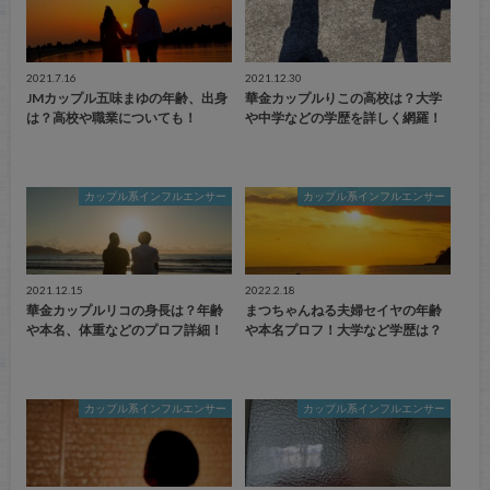
2021.7.16
2021.12.30
JMカップル五味まゆの年齢、出身
華金カップルりこの高校は？大学
は？高校や職業についても！
や中学などの学歴を詳しく網羅！
カップル系インフルエンサー
カップル系インフルエンサー
2021.12.15
2022.2.18
華金カップルリコの身長は？年齢
まつちゃんねる夫婦セイヤの年齢
や本名、体重などのプロフ詳細！
や本名プロフ！大学など学歴は？
カップル系インフルエンサー
カップル系インフルエンサー