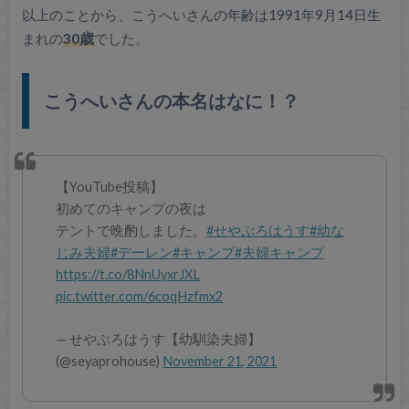
以上のことから、こうへいさんの年齢は1991年9月14日生
まれの
30歳
でした。
こうへいさんの本名はなに！？
【YouTube投稿】
初めてのキャンプの夜は
テントで晩酌しました。
#せやぷろはうす
#幼な
じみ夫婦
#デーレン
#キャンプ
#夫婦キャンプ
https://t.co/8NnUyxrJXL
pic.twitter.com/6coqHzfmx2
— せやぷろはうす【幼馴染夫婦】
(@seyaprohouse)
November 21, 2021