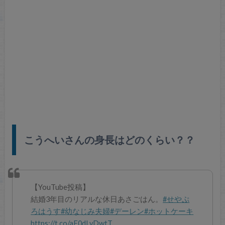
こうへいさんの身長はどのくらい？？
【YouTube投稿】
結婚3年目のリアルな休日あさごはん。
#せやぷ
ろはうす
#幼なじみ夫婦
#デーレン
#ホットケーキ
https://t.co/aF0dLvDwtT