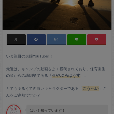
いま注目の夫婦YouTuber！
最近は、キャンプの動画をよく投稿されており、保育園生
の頃からの幼馴染である「
せやぷろはうす
」。
とても明るくて面白いキャラクターである「
こうへい
」さ
んをご存知ですか？
はい！知っています！