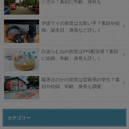
ンガル！素顔に年齢、身長も
伊波ライの前世は元歌い手？素顔や絵
師、誕生日、身長など詳しく
白波らむねの前世はFPS配信者？素顔
に絵師、年齢、身長も詳しく
陽茅ほのかの前世は芸術系の学生？素
顔や絵師、年齢、身長も調査
カテゴリー