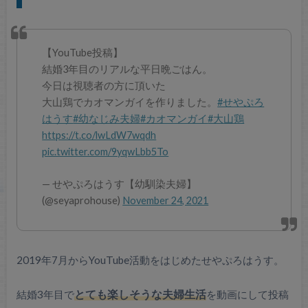
【YouTube投稿】
結婚3年目のリアルな平日晩ごはん。
今日は視聴者の方に頂いた
大山鶏でカオマンガイを作りました。
#せやぷろ
はうす
#幼なじみ夫婦
#カオマンガイ
#大山鶏
https://t.co/lwLdW7wqdh
pic.twitter.com/9yqwLbb5To
— せやぷろはうす【幼馴染夫婦】
(@seyaprohouse)
November 24, 2021
2019年7月からYouTube活動をはじめたせやぷろはうす。
結婚3年目で
とても楽しそうな夫婦生活
を動画にして投稿