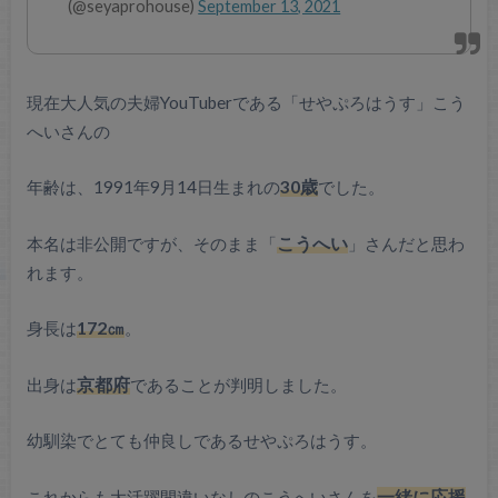
(@seyaprohouse)
September 13, 2021
現在大人気の夫婦YouTuberである「せやぷろはうす」こう
へいさんの
年齢は、1991年9月14日生まれの
30歳
でした。
本名は非公開ですが、そのまま「
こうへい
」さんだと思わ
れます。
身長は
172㎝
。
出身は
京都府
であることが判明しました。
幼馴染でとても仲良しであるせやぷろはうす。
これからも大活躍間違いなしのこうへいさんを
一緒に応援