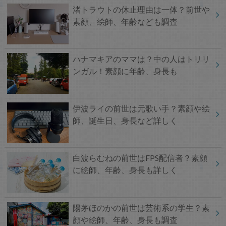
渚トラウトの休止理由は一体？前世や
素顔、絵師、年齢なども調査
ハナマキアのママは？中の人はトリリ
ンガル！素顔に年齢、身長も
伊波ライの前世は元歌い手？素顔や絵
師、誕生日、身長など詳しく
白波らむねの前世はFPS配信者？素顔
に絵師、年齢、身長も詳しく
陽茅ほのかの前世は芸術系の学生？素
顔や絵師、年齢、身長も調査