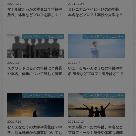
2021.12.9
2021.12.24
マナル隊たっかの本名は？年齢や
ミレニアムベイビーひのの年齢、
身長、体重などプロフを詳しく！
本名などプロフ！高校や大学は？
グループ系インフルエンサー
グループ系インフルエンサー
2022.1.6
2022.7.7
スクワッドはるかの年齢は？身長
いこーるちゃんゆうなの年齢や本
や本名、体重について詳しく調査
名,身長などプロフ！出身はどこ？
グループ系インフルエンサー
グループ系インフルエンサー
2021.9.16
2021.12.10
むくえなむくの大学や高校は？中
マナル隊けーたの年齢、本名など
学、地元詳細から職業についても
プロフィール！身長や体重も網羅