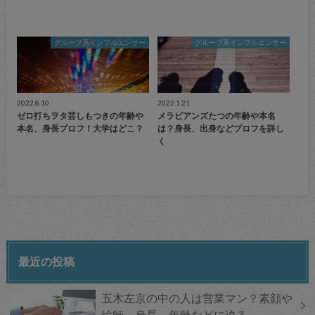
グループ系インフルエンサー
グループ系インフルエンサー
2022.8.10
2022.1.21
ゼロ打ちヲタ芸しもつきの年齢や
メラビアンズたつの年齢や本名
本名、身長プロフ！大学はどこ？
は？身長、出身などプロフを詳し
く
最近の投稿
五木左京の中の人は営業マン？素顔や
絵師、身長、年齢などに迫る