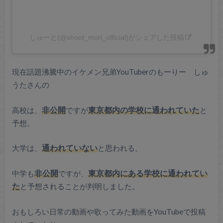
しゅーと(@shoot_mori_official)がシェアした投稿
現在話題沸騰中のイケメン兄弟YouTuberのもーりー しゅ
うたさんの
高校は、
非公開
ですが
東京都内の学校に通われていた
と
予想。
大学は、
通われていない
と思われる。
中学も
非公開
ですが、
東京都内にある学校に通われてい
た
と予想されることが判明しました。
おもしろい日常の動画や歌ってみた動画をYouTubeで投稿