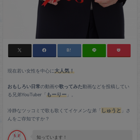
現在若い女性を中心に
大人気！
おもしろい日常
の動画や
歌ってみた
動画などを投稿してい
る兄弟YouTuber「
もーりー
」。
冷静なツッコミで歌も歌くてイケメンな弟「
しゅうと
」さ
んをご存知ですか？
知っています！