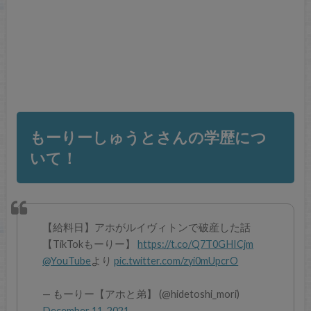
もーりーしゅうとさんの学歴につ
いて！
【給料日】アホがルイヴィトンで破産した話
【TikTokもーりー】
https://t.co/Q7T0GHICjm
@YouTube
より
pic.twitter.com/zyi0mUpcrO
— もーりー【アホと弟】 (@hidetoshi_mori)
December 11, 2021