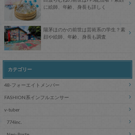
に絵師、年齢、身長も詳しく
陽茅ほのかの前世は芸術系の学生？素
顔や絵師、年齢、身長も調査
カテゴリー
48-フォーエイトメンバー
FASHION系インフルエンサー
v-tuber
774inc.
Neo-Porte