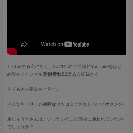
TikTokで有名になり、2021年の12月頃にYouTubeをはじ
め現在チャンネル
登録者数52万人
を記録する
とても大人気なもーりー。
そんなもーりーの
冷静なツッコミ
でおもしろい
イケメン
の
弟しゅうとさんは、いったいどこの高校に通われていたの
でしょうか？