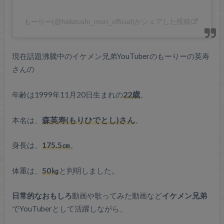
もーりー(@hidetoshi_mori_official)がシェアした投稿
現在話題沸騰中のイケメン兄弟YouTuberのもーりーの英寿
さんの
年齢は1999年11月20日生まれの
22歳
。
本名は、
森英寿(もりひでとし)さん
。
身長は、
175.5㎝
。
体重は、
50㎏
と判明しました。
日常的なおもしろ
動画や歌ってみた動画など
イケメン兄弟
でYouTuberとして活躍しながら、