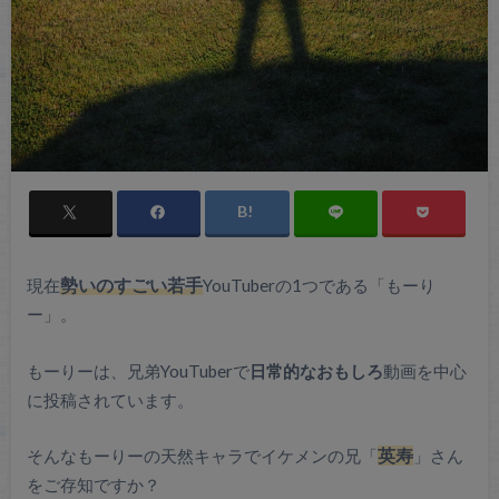
現在
勢いのすごい若手
YouTuberの1つである「もーり
ー」。
もーりーは、兄弟YouTuberで
日常的なおもしろ
動画を中心
に投稿されています。
そんなもーりーの天然キャラでイケメンの兄「
英寿
」さん
をご存知ですか？