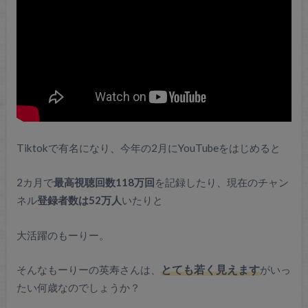
Tiktokで有名になり、今年の2月にYouTubeをはじめると
2カ月で
最高視聴回数118万回
を記録したり、現在のチャン
ネル
登録者数は52万人
いたりと
大活躍のもーりー。
そんなもーりーの英寿さんは、
とても若く見えます
がいっ
たい何歳なのでしょうか？