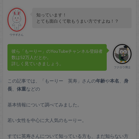
知っています！
とても面白くて歌もうまい方ですよね！？
ウサギさん
彼ら「もーりー」のYouTubeチャンネル登録者
数は52万人だとか。
詳しく見ていきましょう。
フクロウ博士
この記事では、「もーりー 英寿」さんの
年齢
や
本名
、
身
長
、
体重
などの
基本情報について調べてみました。
若い女性を中心に大人気のもーりー。
すでに英寿さんについて知っている方も、まだ知らない方