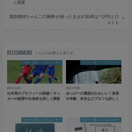
く調査
脂肪燃焼ちゃん二の腕痩せ(座ったまま)の効果は？評判と口
コミも
RECOMMEND
こちらの記事も人気です。
スポーツ系インフルエンサー
スポーツ系インフルエンサー
2021.11.6
2021.9.18
辻本亮のプロフィール詳細！サッ
ゆっぴーの素顔がかわいい！身長
カーの経歴や出身校も詳しく調査
や年齢、本名などプロフも詳しく
スポーツ系インフルエンサー
スポーツ系インフルエンサー