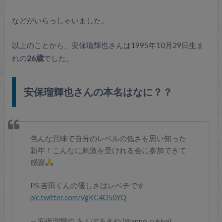
などがいらっしゃいました。
以上のことから、安保瑠輝也さんは1995年10月29日生ま
れの
26歳
でした。
安保瑠輝也さんの本名はなに？？
色んな意味で自分のレベルの低さを思い知った
新年！こんなに刺激を受けれる会に参加できて
感謝
PS.吉田くんの優しさはレベチです
pic.twitter.com/VgKC4O50YQ
— 安保瑠輝也 あんぽるきや (@anpo_rukiya)