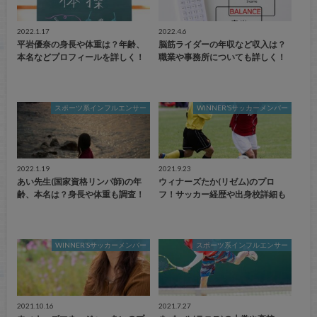
2022.1.17
2022.4.6
平岩優奈の身長や体重は？年齢、
脳筋ライダーの年収など収入は？
本名などプロフィールを詳しく！
職業や事務所についても詳しく！
スポーツ系インフルエンサー
WINNER’Sサッカーメンバー
2022.1.19
2021.9.23
あい先生(国家資格リンパ師)の年
ウィナーズたか(リゼム)のプロ
齢、本名は？身長や体重も調査！
フ！サッカー経歴や出身校詳細も
WINNER’Sサッカーメンバー
スポーツ系インフルエンサー
2021.10.16
2021.7.27