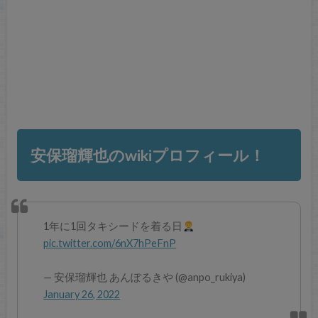
安保瑠輝也のwikiプロフィール！
1年に1回タキシードを着る日
pic.twitter.com/6nX7hPeFnP
— 安保瑠輝也 あんぽるきや (@anpo_rukiya)
January 26, 2022