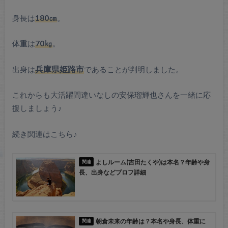
身長は
180㎝
。
体重は
70㎏
。
出身は
兵庫県姫路市
であることが判明しました。
これからも大活躍間違いなしの安保瑠輝也さんを一緒に応
援しましょう♪
続き関連はこちら♪
よしルーム(吉田たくや)は本名？年齢や身
長、出身などプロフ詳細
朝倉未来の年齢は？本名や身長、体重に