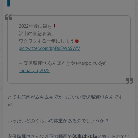
2022年皆に福を
沢山の喜怒哀楽。
ワクワクする一年にしよう
pic.twitter.com/bpBsEW6SWV
— 安保瑠輝也 あんぽるきや (@anpo_rukiya)
January 3, 2022
とても筋肉がムキムキでかっこいい安保瑠輝也さんです
が、
いったいどのくらいの体重があるのでしょうか？
安保瑠輝也さんは以下の動画で
体重は70㎏
と答えられてい