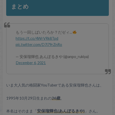
まとめ
もう一回しばいたろか？だゼィ…
https://t.co/4WrVRk8Tpd
pic.twitter.com/D7i79rZnRo
— 安保瑠輝也 あんぽるきや (@anpo_rukiya)
December 6, 2021
いま大人気の格闘家YouTuberである安保瑠輝也さんは、
1995年10月29日生まれの
26歳
。
本名はそのまま「
安保瑠輝也(あんぽるきや)
」さん。