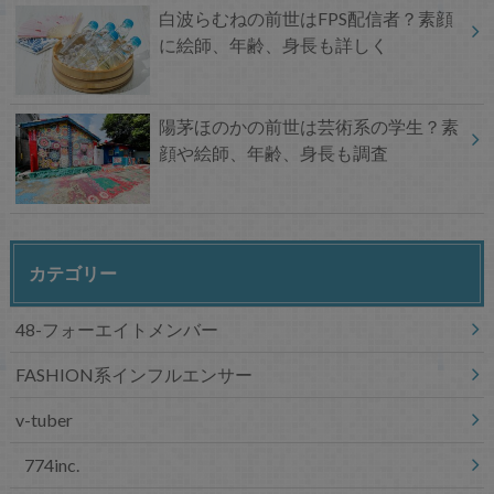
白波らむねの前世はFPS配信者？素顔
に絵師、年齢、身長も詳しく
陽茅ほのかの前世は芸術系の学生？素
顔や絵師、年齢、身長も調査
カテゴリー
48-フォーエイトメンバー
FASHION系インフルエンサー
v-tuber
774inc.