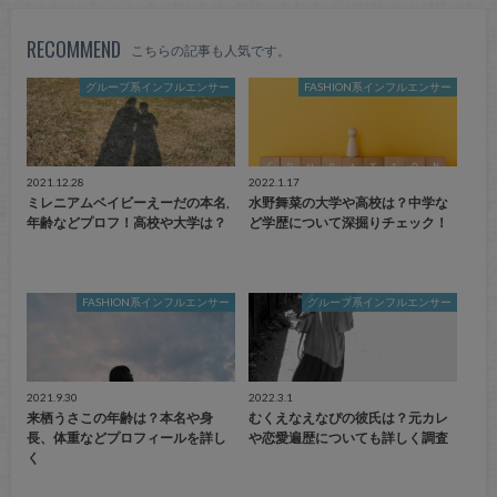
RECOMMEND
こちらの記事も人気です。
グループ系インフルエンサー
FASHION系インフルエンサー
2021.12.28
2022.1.17
ミレニアムベイビーえーだの本名,
水野舞菜の大学や高校は？中学な
年齢などプロフ！高校や大学は？
ど学歴について深掘りチェック！
FASHION系インフルエンサー
グループ系インフルエンサー
2021.9.30
2022.3.1
来栖うさこの年齢は？本名や身
むくえなえなぴの彼氏は？元カレ
長、体重などプロフィールを詳し
や恋愛遍歴についても詳しく調査
く