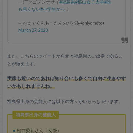
＿|￣|○ゴメンナサイ
#福島県
#郡山女子大学
#誰
も悪くない
#小学生かっ
！
— かえでくんあーたんのパパ (@oniyometo)
March 27, 2020
また、こちらのツイートから元々福島県のご出身であるこ
とが窺えます。
実家も近いのであれば知り合いも多くて自由に生きやす
いかもしれませんね。
福島県出身の芸能人には以下の方々がいらっしゃいます。
福島県出身の芸能人
松井愛莉さん（女優）