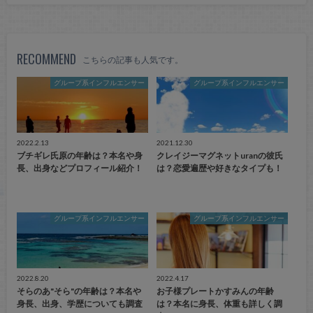
RECOMMEND
こちらの記事も人気です。
グループ系インフルエンサー
グループ系インフルエンサー
2022.2.13
2021.12.30
ブチギレ氏原の年齢は？本名や身
クレイジーマグネットuranの彼氏
長、出身などプロフィール紹介！
は？恋愛遍歴や好きなタイプも！
グループ系インフルエンサー
グループ系インフルエンサー
2022.8.20
2022.4.17
そらのあ"そら"の年齢は？本名や
お子様プレートかすみんの年齢
身長、出身、学歴についても調査
は？本名に身長、体重も詳しく調