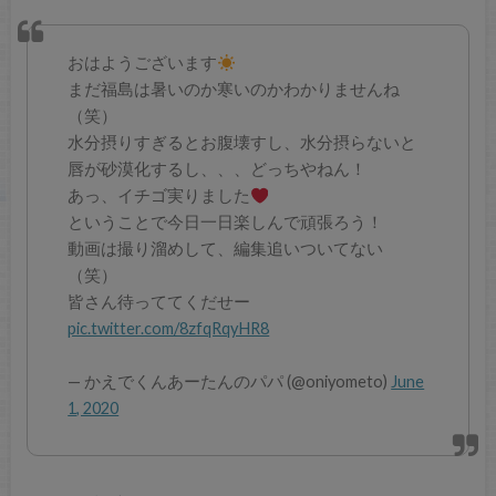
おはようございます
まだ福島は暑いのか寒いのかわかりませんね
（笑）
水分摂りすぎるとお腹壊すし、水分摂らないと
唇が砂漠化するし、、、どっちやねん！
あっ、イチゴ実りました
ということで今日一日楽しんで頑張ろう！
動画は撮り溜めして、編集追いついてない
（笑）
皆さん待っててくだせー
pic.twitter.com/8zfqRqyHR8
— かえでくんあーたんのパパ (@oniyometo)
June
1, 2020