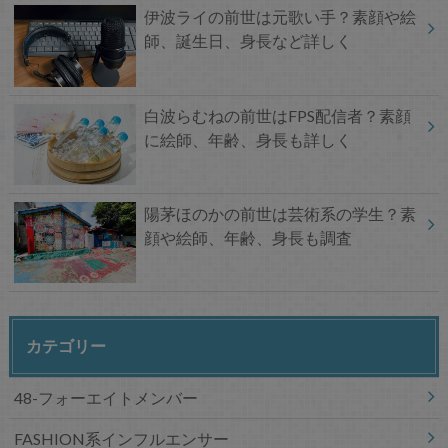
伊波ライの前世は元歌い手？素顔や絵
師、誕生日、身長など詳しく
白波らむねの前世はFPS配信者？素顔
に絵師、年齢、身長も詳しく
陽茅ほのかの前世は芸術系の学生？素
顔や絵師、年齢、身長も調査
カテゴリー
48-フォーエイトメンバー
FASHION系インフルエンサー