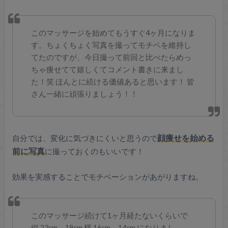
このマッサージを始めてもうすぐ4ヶ月になりま
す。ちょくちょく写真を撮ってモチベを維持し
てたのですが、今日撮って前回と比べたらめっ
ちゃ痩せてて嬉しくてコメント書きに来まし
た！笑
ほんとに続ける価値あると思います！
皆
さん一緒に頑張りましょう！！
自分では、変化に気づきにくいと思うので
顔痩せを始める
前に写真
に撮っておくのもいいです！
効果を実感することでモチベーションがあがりますね。
このマッサージ続けて1ヶ月経たないくらいで
縦 23cm→19cm
横 16cm→14cm
になりまし