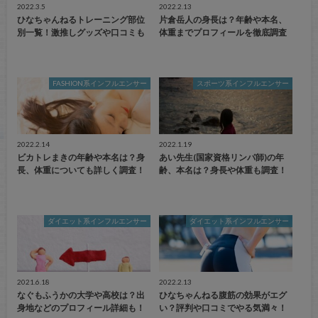
2022.3.5
2022.2.13
ひなちゃんねるトレーニング部位
片倉岳人の身長は？年齢や本名、
別一覧！激推しグッズや口コミも
体重までプロフィールを徹底調査
FASHION系インフルエンサー
スポーツ系インフルエンサー
2022.2.14
2022.1.19
ビカトレまきの年齢や本名は？身
あい先生(国家資格リンパ師)の年
長、体重についても詳しく調査！
齢、本名は？身長や体重も調査！
ダイエット系インフルエンサー
ダイエット系インフルエンサー
2021.6.18
2022.2.13
なぐもふうかの大学や高校は？出
ひなちゃんねる腹筋の効果がエグ
身地などのプロフィール詳細も！
い？評判や口コミでやる気満々！