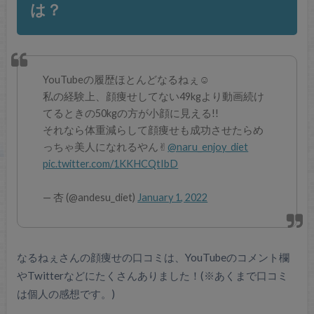
は？
YouTubeの履歴ほとんどなるねぇ☺︎
私の経験上、顔痩せしてない49kgより動画続け
てるときの50kgの方が小顔に見える!!
それなら体重減らして顔痩せも成功させたらめ
っちゃ美人になれるやん✌︎
@naru_enjoy_diet
pic.twitter.com/1KKHCQtIbD
— 杏 (@andesu_diet)
January 1, 2022
なるねぇさんの顔痩せの口コミは、YouTubeのコメント欄
やTwitterなどにたくさんありました！(※あくまで口コミ
は個人の感想です。)